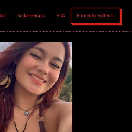
ral
Sudamericana
EUA
Encuentra Solteras