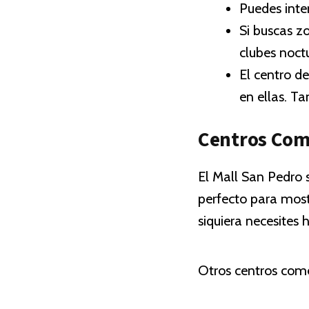
Puedes inte
Si buscas z
clubes noct
El centro d
en ellas. T
Centros Com
El Mall San Pedro s
perfecto para mostr
siquiera necesites
Otros centros come