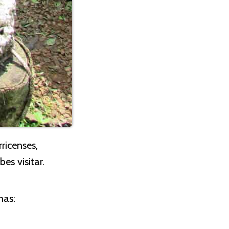
ricenses,
es visitar.
nas: