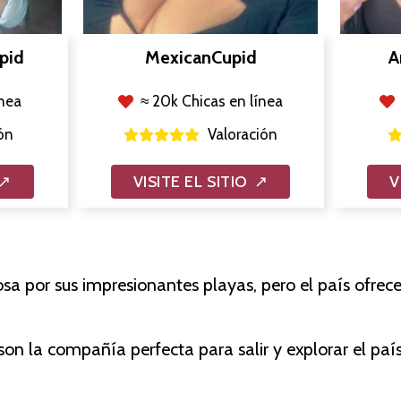
pid
MexicanCupid
A
ínea
≈ 20k Chicas en línea
ón
Valoración
VISITE EL SITIO
V
sa por sus impresionantes playas, pero el país ofre
son la compañía perfecta para salir y explorar el país