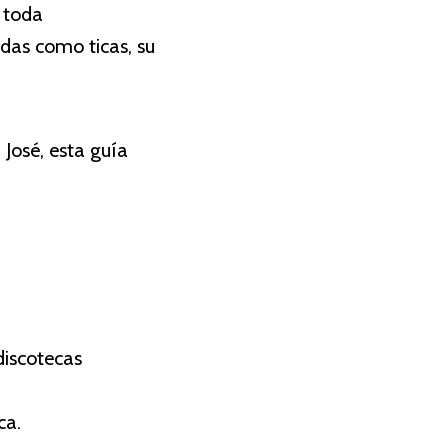
e toda
das como ticas, su
José, esta guía
discotecas
ca.